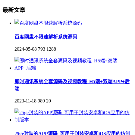
最新文章
百度网盘不限速解析系统源码
2024-05-08
793
1288
即时通讯系统全套源码及视频教程_H5端+双端APP+后
端
2023-11-18
989
20
25ge封装的APP源码_可用于封装安卓和iOS应用的仿制