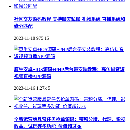
社区交友源码教程-支持聊天私聊-礼物系统-直播系统和
缘分匹配
2023-11-18
975
15
原生安卓+IOS源码+PHP后台带安装教程：高仿抖音短
视频直播APP源码
2023-11-16
1.27k
5
全新运营版悬赏任务抢单源码：带积分墙、代理、影视
收益、试玩等多功能_价值超过3k