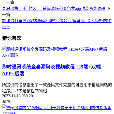
上一篇
某站出售上千_封装app系统源码和变色龙app封装系统源码
下
一篇
数诚1对1直播+双端源码/带收徒/带公会/运营版_令人惊艳的UI
设计
猜你喜欢
APP源码
即时通讯系统全套源码及视频教程_H5端+双端
APP+后端
所提供的信息指出了一款源码文件完整的可应用于搭建网站的
程序。以下是该程序的相...
2023-11-18
989
20
年度
APP源码