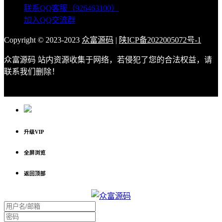
联系QQ客服（926463100）
加入QQ交流群
（验证: 众富源码）
Copyright © 2023-2023
众富源码
|
陕ICP备2022005072号-1
众富源码 站内资源收集于网络，若侵犯了您的合法权益，请
联系我们删除！
已运行 2 年 329 天 22 小时 37 分钟 59 秒
升级VIP
全屏浏览
返回顶部