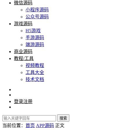
微信源码
小程序源码
公众号源码
游戏源码
H5游戏
手游源码
端游源码
商业源码
教程/工具
视频教程
工具大全
技术文档
登录
注册
搜索
当前位置：
首页
APP源码
正文