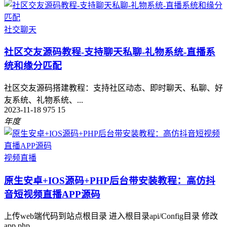
社交聊天
社区交友源码教程-支持聊天私聊-礼物系统-直播系
统和缘分匹配
社区交友源码搭建教程：支持社区动态、即时聊天、私聊、好
友系统、礼物系统、...
2023-11-18
975
15
年度
视频直播
原生安卓+IOS源码+PHP后台带安装教程：高仿抖
音短视频直播APP源码
上传web端代码到站点根目录 进入根目录api/Config目录 修改
app.php ...