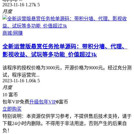
2023-11-16
1.27k
5
月度
商城/网赚
全新运营版悬赏任务抢单源码：带积分墙、代理、
影视收益、试玩等多功能_价值超过3k
该程序的授权价格为3000元，开源价格为9000元。经过充分测
试，程序运营完...
2023-11-16
1.06k
5
月度
10
富币
包年VIP免费
升级包年VIP
0
富币
立即购买
特别说明：本资源仅供学习参考，不提供售后技术支持，请于
下载24小时内删除。不得用于非法用途，否则产生的后果自
负！