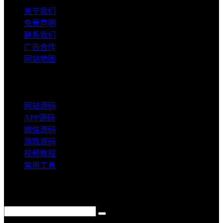
关于我们
免责声明
联系我们
广告合作
网站地图
其他
网站源码
APP源码
微信源码
游戏源码
视频教程
常用工具
搜索