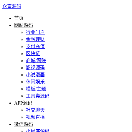
众富源码
首页
网站源码
行业门户
金融理财
支付充值
区块链
商城/网赚
影视源码
小说漫画
休闲娱乐
模板/主题
工具类源码
APP源码
社交聊天
视频直播
微信源码
小程序源码