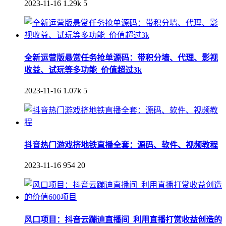
2023-11-16
1.29k
5
全新运营版悬赏任务抢单源码：带积分墙、代理、影视
收益、试玩等多功能_价值超过3k
2023-11-16
1.07k
5
抖音热门游戏挤地铁直播全套：源码、软件、视频教程
2023-11-16
954
20
风口项目：抖音云蹦迪直播间_利用直播打赏收益创造的