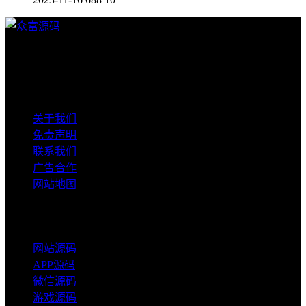
我们只收集精品源码的网站！
关于
关于我们
免责声明
联系我们
广告合作
网站地图
其他
网站源码
APP源码
微信源码
游戏源码