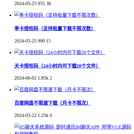
2024-05-25
955
38
季卡授权码（支持批量下载不限次数）
2024-05-25
990
15
天卡授权码（24小时内可下载20个文件）
2024-06-02
1.85k
2
百度网盘不限速下载（月卡不限次）
2024-03-22
1.25k
6