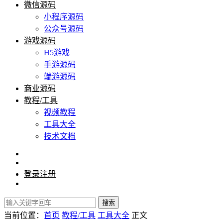
微信源码
小程序源码
公众号源码
游戏源码
H5游戏
手游源码
端游源码
商业源码
教程/工具
视频教程
工具大全
技术文档
登录
注册
搜索
当前位置：
首页
教程/工具
工具大全
正文