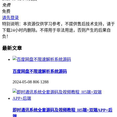
免费
免费
请先登录
特别说明：本资源仅供学习参考，不提供售后技术支持，请于
下载24小时内删除。不得用于非法用途，否则产生的后果自
负！
最新文章
百度网盘不限速解析系统源码
2024-05-08
806
1288
即时通讯系统全套源码及视频教程_H5端+双端APP+后
端