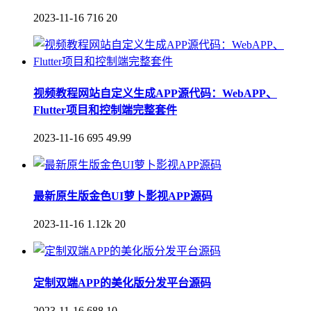
2023-11-16
716
20
视频教程网站自定义生成APP源代码：WebAPP、
Flutter项目和控制端完整套件
2023-11-16
695
49.99
最新原生版金色UI萝卜影视APP源码
2023-11-16
1.12k
20
定制双端APP的美化版分发平台源码
2023-11-16
688
10