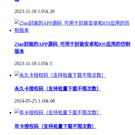
2023-11-18
1.01k
20
25ge封装的APP源码_可用于封装安卓和iOS应用的仿制
版本
2023-11-18
1.05k
5
永久卡授权码（支持批量下载不限次数）
2024-05-25
1.16k
68
年卡授权码（支持批量下载不限次数）