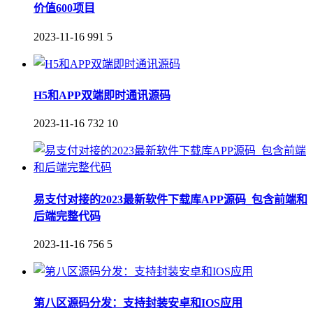
价值600项目
2023-11-16
991
5
H5和APP双端即时通讯源码
2023-11-16
732
10
易支付对接的2023最新软件下载库APP源码_包含前端和
后端完整代码
2023-11-16
756
5
第八区源码分发：支持封装安卓和IOS应用